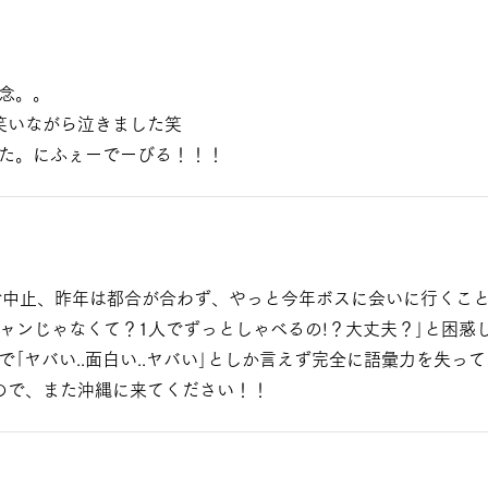
念。。
笑いながら泣きました笑
た。にふぇーでーびる！！！
禍で中止、昨年は都合が合わず、やっと今年ボスに会いに行くこ
キャンじゃなくて？1人でずっとしゃべるの!？大丈夫？｣と困惑
｢ヤバい..面白い..ヤバい｣としか言えず完全に語彙力を失っ
ので、また沖縄に来てください！！