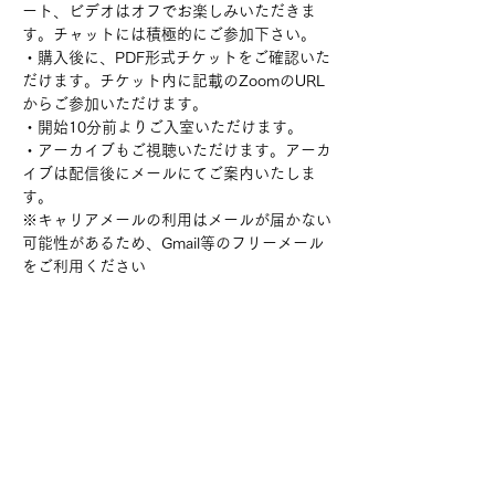
ート、ビデオはオフでお楽しみいただきま
す。チャットには積極的にご参加下さい。
・購入後に、PDF形式チケットをご確認いた
だけます。チケット内に記載のZoomのURL
からご参加いただけます。
・開始10分前よりご入室いただけます。
・アーカイブもご視聴いただけます。アーカ
イブは配信後にメールにてご案内いたしま
す。
※キャリアメールの利用はメールが届かない
可能性があるため、Gmail等のフリーメール
をご利用ください
チケット詳細
販売終了
チケットの種類
「ちょっと一杯！BAR赤眼鏡」（お試