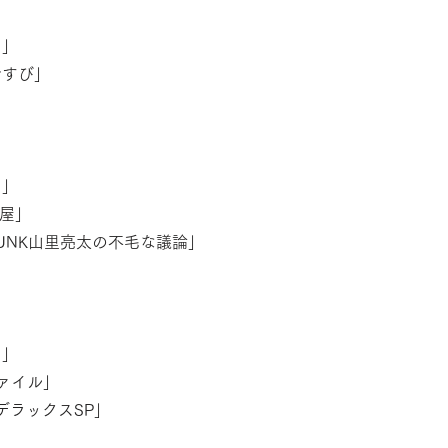
リ」
まむすび」
リ」
部屋」
曜JUNK山里亮太の不毛な議論」
リ」　
ファイル」
×デラックスSP」
」