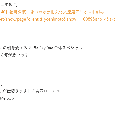
ナニする!?」　
太の140」福島公演　＠いわき芸術文化交流館アリオス中劇場
/ticket/show/page?clientid=yoshimoto&show=110089&sno=4&
ポンの朝を変える!ZIP!×DayDay.合体スペシャル」
とくて何が悪いの？」
リ」
日、私が仕切ります」※関西ローカル
elodix!」