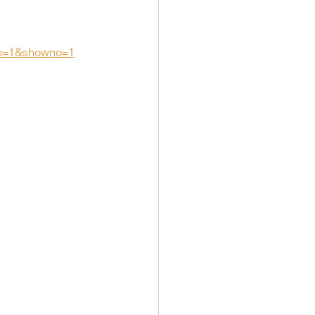
skb=1&showno=1