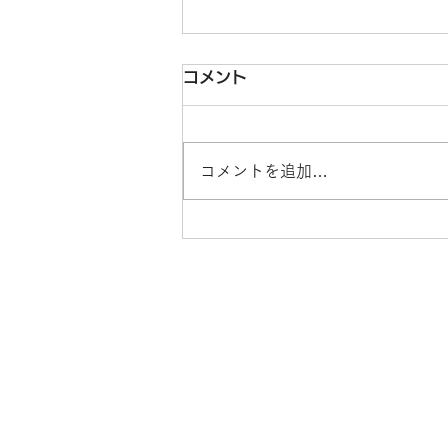
山里亮太の140 愛知公演～
コメント
逃げ上手の不如帰～
2026年9月21日（月）愛知公演の
コメントを追加…
開催が決定いたしました。つきま
しては、山里亮太の365サポータ
ー限定の先行販売を実施いたしま
す！ ■公演概要 【公演名】山里
亮太の140 愛知公演～逃げ上手の
不如帰～ 【出 演】山里亮太
（南海キャンディーズ） 【日
時】2026年9月21日（月）15:00
開場 16:00開演 【会 場】御園
座 【料 金】全席指定 前売
4,000円（税込） ■販売スケジュ
ール