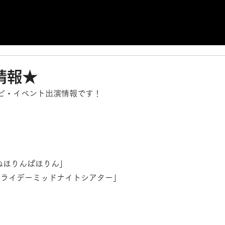
情報★
ビ・イベント出演情報です！
レ「ねほりんぱほりん」
W「フライデーミッドナイトシアター」