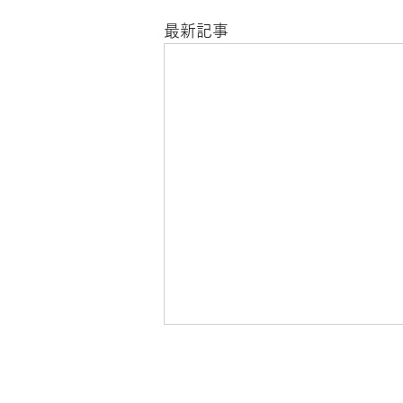
最新記事
7月17日「嫉妬警察」