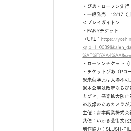
・ぴあ・ローソン先行　12
・一般発売　12/17（土
＜プレイガイド＞
・FANYチケット
（URL：
https://yoshi
kgid=110089&kaien_
%AE%E5%A4%AA&senk
・ローソンチケット（L
・チケットぴあ（Pコード
※未就学児は入場不可
※本公演は政府ならび
とづき、感染拡大防止
※収録のためカメラが
主催：吉本興業株式会
共催：いわき芸術文化
制作協力：SLUSH-PIL