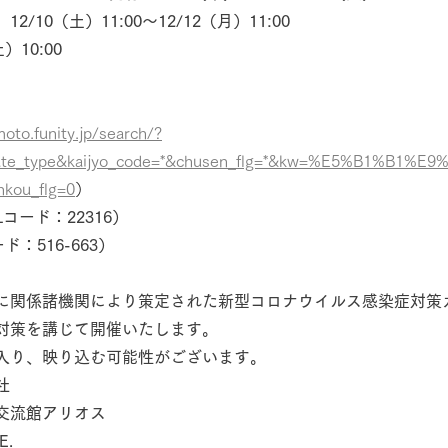
/10（土）11:00～12/12（月）11:00
）10:00
moto.funity.jp/search/?
date_type&kaijyo_code=*&chusen_flg=*&kw=%E5%B1%B1%
ou_flg=0
）
コード：22316）
：516-663）
。
に関係諸機関により策定された新型コロナウイルス感染症対策
対策を講じて開催いたします。
入り、映り込む可能性がございます。
社
交流館アリオス
E.