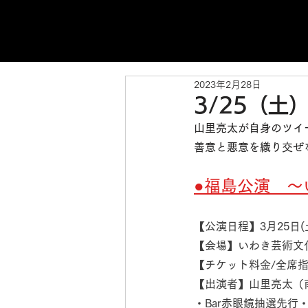
2023年2月28日
3/25（土
山里亮太が自身のツイ
善意と悪意を織り交ぜ
●福島公演　～
【公演日程】3月25日(土
【会場】いわき芸術文
【チケット料金/全席指定
【出演者】山里亮太（
・Bar赤眼鏡抽選先行・F