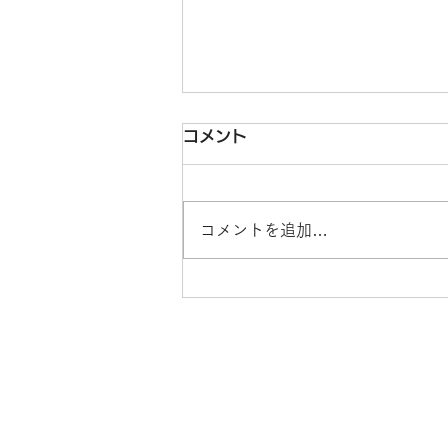
山里亮太の140 愛知公演～
コメント
逃げ上手の不如帰～
2026年9月21日（月）愛知公演の
コメントを追加…
開催が決定いたしました。つきま
しては、山里亮太の365サポータ
ー限定の先行販売を実施いたしま
す！ ■公演概要 【公演名】山里
亮太の140 愛知公演～逃げ上手の
不如帰～ 【出 演】山里亮太
（南海キャンディーズ） 【日
時】2026年9月21日（月）15:00
開場 16:00開演 【会 場】御園