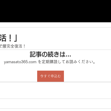
復活！」
で腰完全復活！
記事の続きは…
yamasato365.com を定期購読してお読みください。
今すぐ申込む