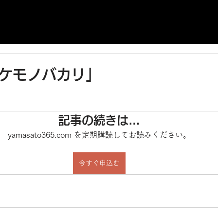
バケモノバカリ」
記事の続きは…
yamasato365.com を定期購読してお読みください。
今すぐ申込む