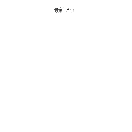
最新記事
7月17日「嫉妬警察」