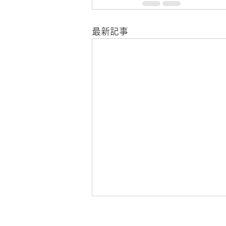
最新記事
7月17日「嫉妬警察」