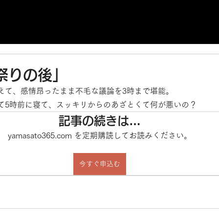
祭りの後」
えて、感情昂ったまま不毛な議論を3時まで堪能。
て5時前に寝て、スッキリからのあざとくて何が悪いの？
記事の続きは…
yamasato365.com を定期購読してお読みください。
今すぐ申込む