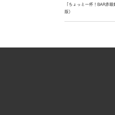
「ちょっと一杯！BAR赤眼
版）