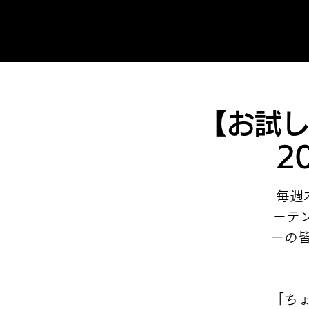
【お試し
2
毎週
ーテ
ーの
「ち