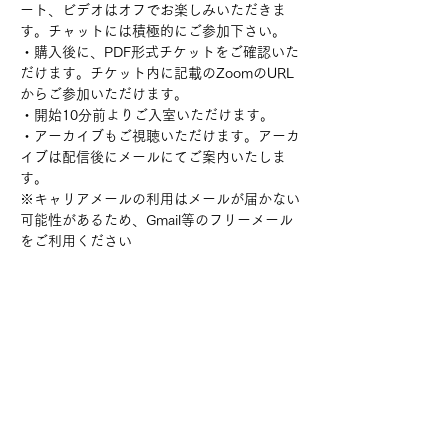
ート、ビデオはオフでお楽しみいただきま
す。チャットには積極的にご参加下さい。
・購入後に、PDF形式チケットをご確認いた
だけます。チケット内に記載のZoomのURL
からご参加いただけます。
・開始10分前よりご入室いただけます。
・アーカイブもご視聴いただけます。アーカ
イブは配信後にメールにてご案内いたしま
す。
※キャリアメールの利用はメールが届かない
可能性があるため、Gmail等のフリーメール
をご利用ください
チケット詳細
販売終了
チケットの種類
「ちょっと一杯！BAR赤眼鏡」（お試