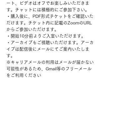
ート、ビデオはオフでお楽しみいただきま
す。チャットには積極的にご参加下さい。
・購入後に、PDF形式チケットをご確認いた
だけます。チケット内に記載のZoomのURL
からご参加いただけます。
・開始10分前よりご入室いただけます。
・アーカイブもご視聴いただけます。アーカ
イブは配信後にメールにてご案内いたしま
す。
※キャリアメールの利用はメールが届かない
可能性があるため、Gmail等のフリーメール
をご利用ください
チケット詳細
販売終了
チケットの種類
「ちょっと一杯！BAR赤眼鏡」（お試