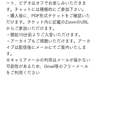
ート、ビデオはオフでお楽しみいただきま
す。チャットには積極的にご参加下さい。
・購入後に、PDF形式チケットをご確認いた
だけます。チケット内に記載のZoomのURL
からご参加いただけます。
・開始10分前よりご入室いただけます。
・アーカイブもご視聴いただけます。アーカ
イブは配信後にメールにてご案内いたしま
す。
※キャリアメールの利用はメールが届かない
可能性があるため、Gmail等のフリーメール
をご利用ください
チケット詳細
販売終了
チケットの種類
「ちょっと一杯！BAR赤眼鏡」（お試