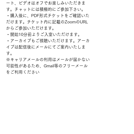
ート、ビデオはオフでお楽しみいただきま
す。チャットには積極的にご参加下さい。
・購入後に、PDF形式チケットをご確認いた
だけます。チケット内に記載のZoomのURL
からご参加いただけます。
・開始10分前よりご入室いただけます。
・アーカイブもご視聴いただけます。アーカ
イブは配信後にメールにてご案内いたしま
す。
※キャリアメールの利用はメールが届かない
可能性があるため、Gmail等のフリーメール
をご利用ください
チケット詳細
販売終了
チケットの種類
「ちょっと一杯！BAR赤眼鏡」（お試