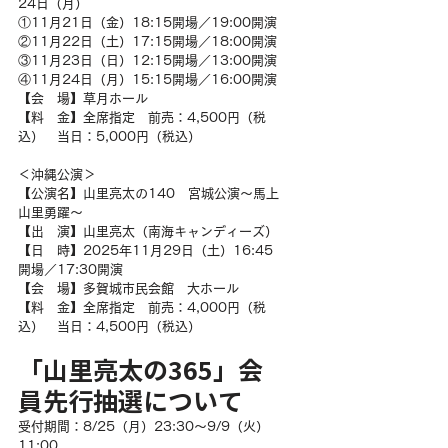
24日（月）
①11月21日（金）18:15開場／19:00開演
②11月22日（土）17:15開場／18:00開演
③11月23日（日）12:15開場／13:00開演
④11月24日（月）15:15開場／16:00開演
【会　場】草月ホール
【料　金】全席指定　前売：4,500円（税
込）　当日：5,000円（税込）
＜沖縄公演＞
【公演名】山里亮太の140　宮城公演～馬上
山里勇躍～
【出　演】山里亮太（南海キャンディーズ）
【日　時】2025年11月29日（土）16:45
開場／17:30開演
【会　場】多賀城市民会館　大ホール
【料　金】全席指定　前売：4,000円（税
込）　当日：4,500円（税込）
「山里亮太の365」会
員先行抽選について
受付期間：8/25（月）23:30～9/9（火）
11:00